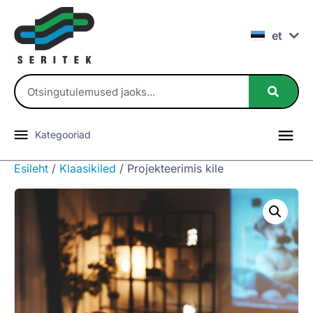
fi
et
en
Kategooriad
Esileht
/
Klaasikiled
/ Projekteerimis kile