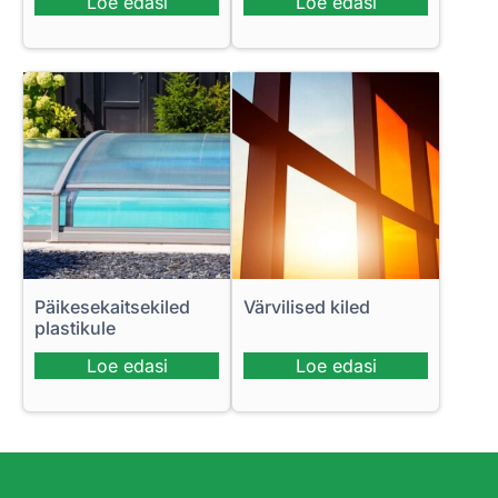
Loe edasi
Loe edasi
Päikesekaitsekiled
Värvilised kiled
plastikule
Loe edasi
Loe edasi