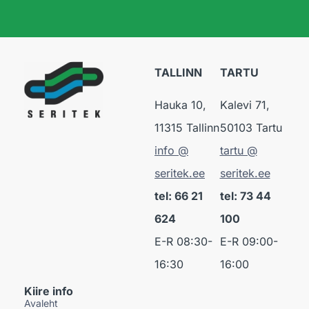
TALLINN
TARTU
Hauka 10,
Kalevi 71,
11315 Tallinn
50103 Tartu
info @
tartu @
seritek.ee
seritek.ee
tel: 66 21
tel: 73 44
624
100
E-R 08:30-
E-R 09:00-
16:30
16:00
Kiire info
Avaleht